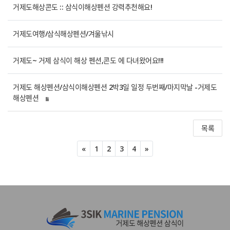
거제도해상콘도 :: 삼식이해상펜션 강력추천해요!
거제도여행/삼식해상펜션/겨울낚시
거제도~ 거제 삼식이 해상 펜션,콘도 에 다녀왔어요!!!
거제도 해상펜션/삼식이해상펜션 2박3일 일정 두번째/마지막날 -거제도
해상펜션
목록
Previous
Next
«
1
2
3
4
»