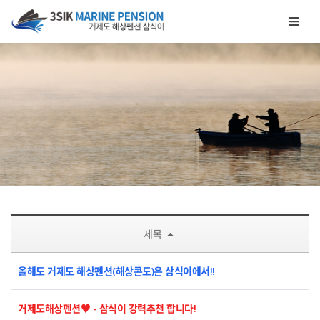
메뉴 건너뛰기
제목
올해도 거제도 해상펜션(해상콘도)은 삼식이에서!!
거제도해상펜션♥ - 삼식이 강력추천 합니다!