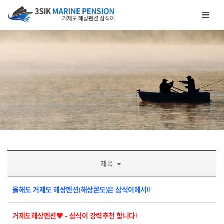
메뉴 건너뛰기
제목
올해도 거제도 해상펜션(해상콘도)은 삼식이에서!!
거제도해상펜션♥ - 삼식이 강력추천 합니다!