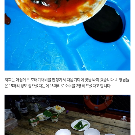
​저희는 아쉽게도 호래기채비를 안챙겨서 다음기회에 맛을 봐야 겠습니다 ㅎ 형님들
은 15마리 정도 잡으셨다는데 15마리로 소주를 2병씩 드셨다고 합니다