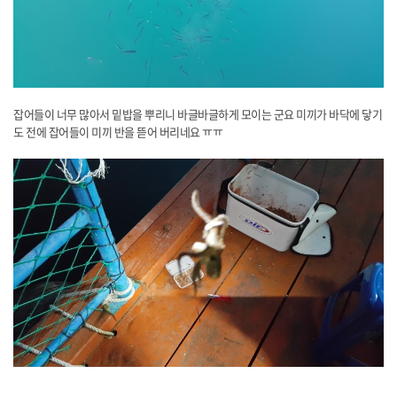
잡어들이 너무 많아서 밑밥을 뿌리니 바글바글하게 모이는 군요 미끼가 바닥에 닿기
도 전에 잡어들이 미끼 반을 뜯어 버리네요 ㅠㅠ