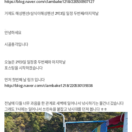
https://blog.naver.com/clambake1218/220530937127
거제도 해상펜션/삼식이해상펜션 2박3일 일정 두번째/마지막날
안녕하세요
시골총각입니다
오늘은 2박3일 일정중 두번째와 마지막날
포스팅을 시작하겠습니다
먼저 첫번째 날 링크 입니다
http://blog.naver.com/clambake1218/220530139338
전날에 다들 너무 과음을 한 관계로 새벽에 일어나서 낚시하기는 물건너 갔습니다
그래도 7시에는 일어나서 쓰린속을 붙잡고 낚시대를 던져 봅니다 ㅎㅎ