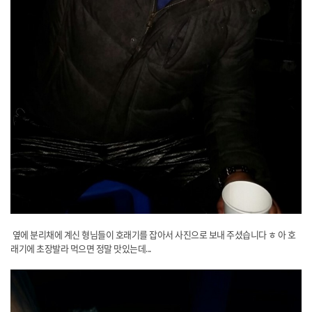
​ ​옆에 분리채에 계신 형님들이 호래기를 잡아서 사진으로 보내 주셨습니다 ㅎ 아 호
래기에 초장발라 먹으면 정말 맛있는데...