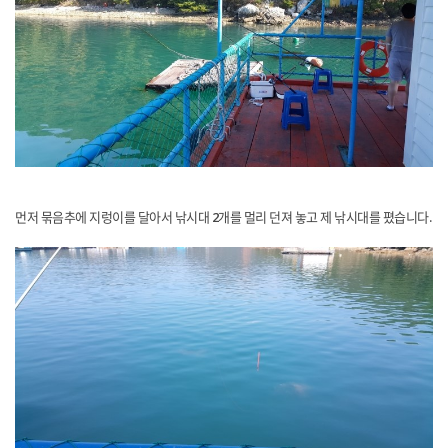
먼저 묶음추에 지렁이를 달아서 낚시대 2개를 멀리 던져 놓고 제 낚시대를 폈습니다.