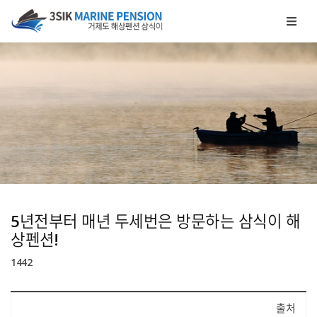
메뉴 건너뛰기
5년전부터 매년 두세번은 방문하는 삼식이 해
상펜션!
1442
출처