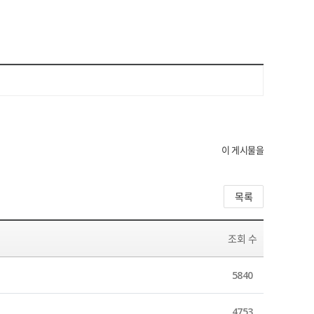
이 게시물을
목록
조회 수
5840
4753