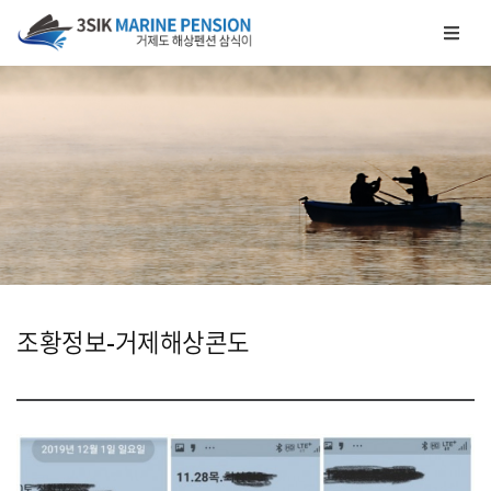
메뉴 건너뛰기
조황정보-거제해상콘도