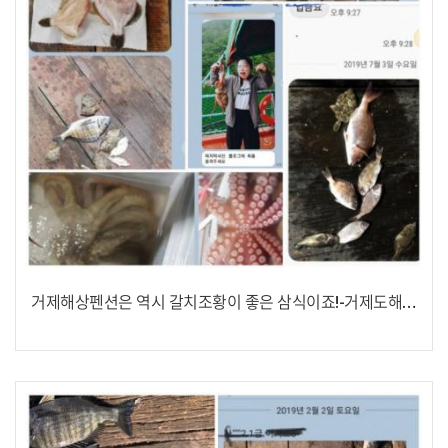
거제해상펜션은 역시 갈치조황이 좋은 삼식이죠!-거제도해상콘도