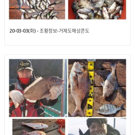
20-03-03(화) - 조황정보-거제도해상콘도