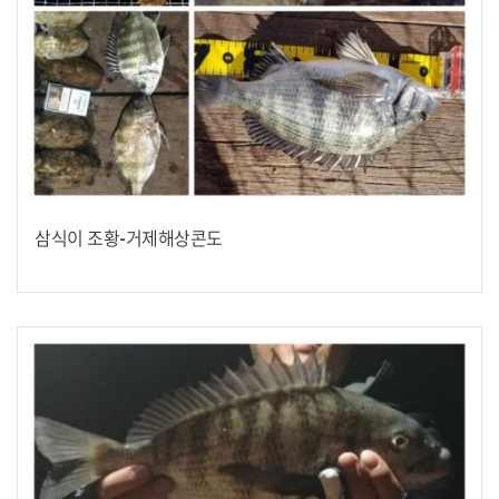
삼식이 조황-거제해상콘도