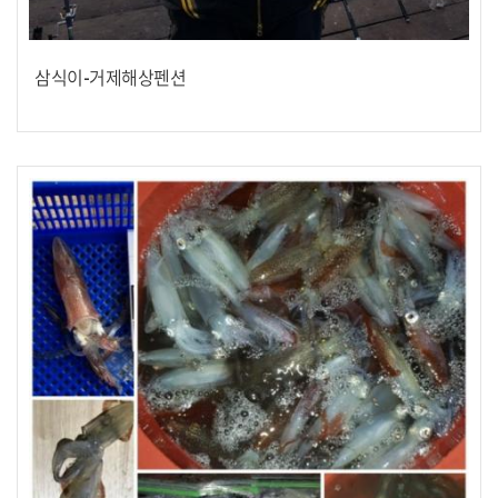
삼식이-거제해상펜션