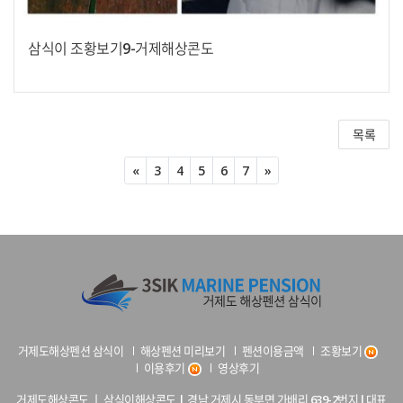
삼식이 조황보기9-거제해상콘도
목록
Previous
Next
«
3
4
5
6
7
»
거제도해상펜션 삼식이
해상펜션 미리보기
펜션이용금액
조황보기
이용후기
영상후기
거제도해상콘도 ㅣ 삼식이해상콘도 | 경남 거제시 동부면 가배리 639-2번지 l 대표