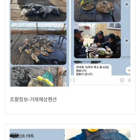
조황정보-거제해상펜션