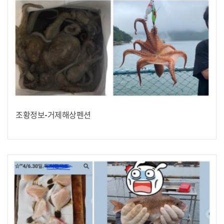
조황정보-거제해상펜션