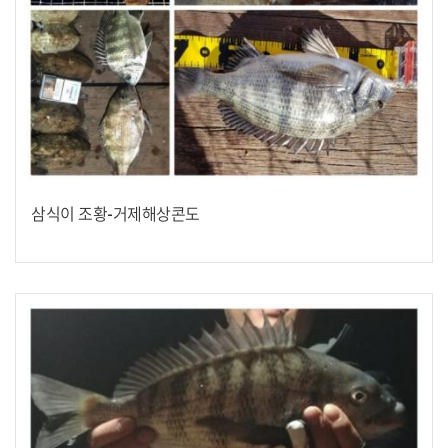
삼식이 조황-거제해상콘도