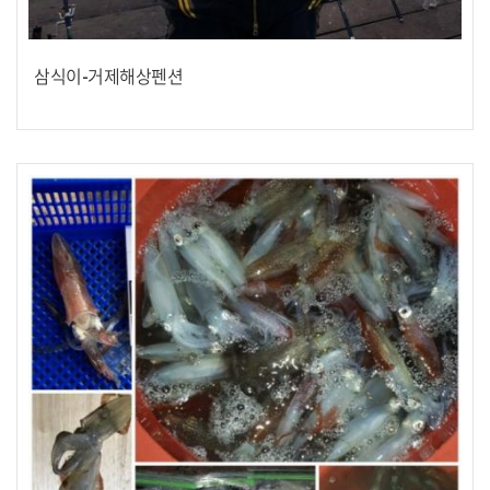
삼식이-거제해상펜션