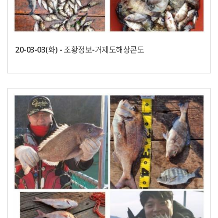
20-03-03(화) - 조황정보-거제도해상콘도