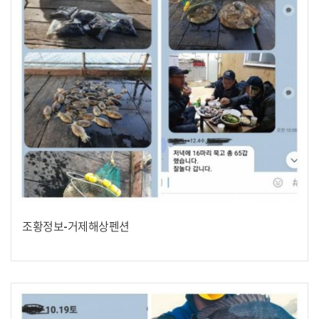
조황정보-거제해상펜션