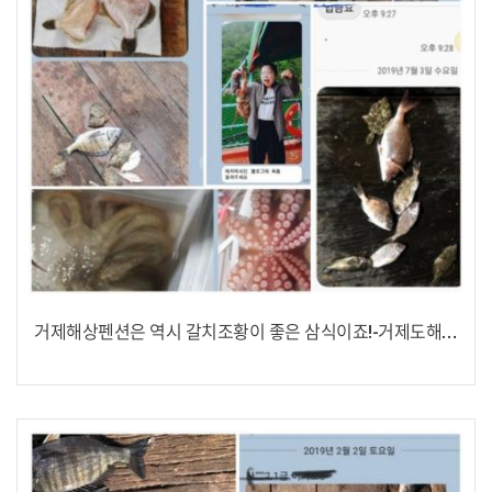
거제해상펜션은 역시 갈치조황이 좋은 삼식이죠!-거제도해상콘도