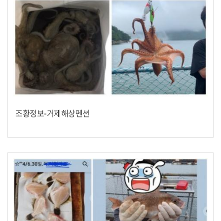
조황정보-거제해상펜션