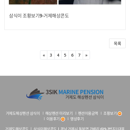
삼식이 조황보기9-거제해상콘도
목록
Previous
Next
«
3
4
5
6
7
»
거제도해상펜션 삼식이
해상펜션 미리보기
펜션이용금액
조황보기
이용후기
영상후기
거제도해상콘도 ㅣ 삼식이해상콘도 | 경남 거제시 동부면 가배리 639-2번지 l 대표